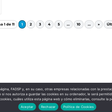
a 1 de 11
1
2
3
4
5
...
10
...
»
Úl
 página, FADSP y, en su caso, otras empresas relacionadas con la prest
 si nos autoriza a guardar las cookies en su ordenador, le será permiti
 cookies, cuáles utiliza esta página web y cómo eliminarlas, consulte la 
Aceptar
Rechazar
Política de Cookies
vacidad
|
Política de Cookies