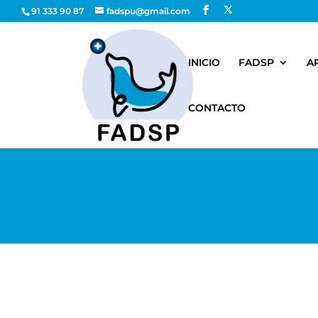
91 333 90 87
fadspu@gmail.com
INICIO
FADSP
A
CONTACTO