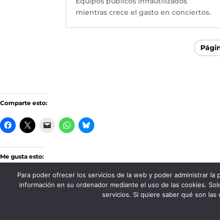
Equipos públicos infrautilizados
mientras crece el gasto en conciertos.
Págin
Comparte esto:
Me gusta esto:
Para poder ofrecer los servicios de la web y poder administrar la
información en su ordenador mediante el uso de las cookies. Solo
servicios. Si quiere saber qué son las
FADSP · 2023 |
Aviso legal
|
Política de Pri