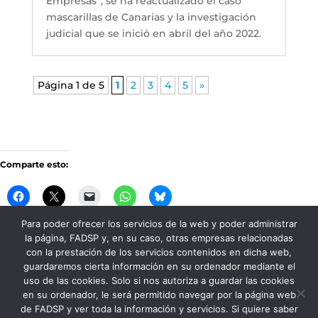
Empresas”, se ha reactualizado el caso
mascarillas de Canarias y la investigación
judicial que se inició en abril del año 2022.
Página 1 de 5
1
2
3
4
5
»
Comparte esto:
Para poder ofrecer los servicios de la web y poder administrar
la página, FADSP y, en su caso, otras empresas relacionadas
Me gusta esto:
con la prestación de los servicios contenidos en dicha web,
guardaremos cierta información en su ordenador mediante el
uso de las cookies. Solo si nos autoriza a guardar las cookies
en su ordenador, le será permitido navegar por la página web
de FADSP y ver toda la información y servicios. Si quiere saber