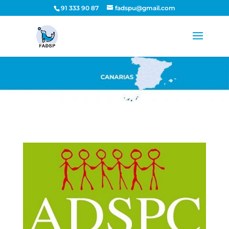
91 333 90 87
fadspu@gmail.com