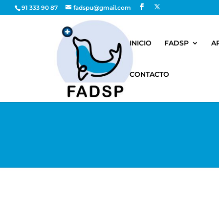
91 333 90 87
fadspu@gmail.com
INICIO
FADSP
A
CONTACTO