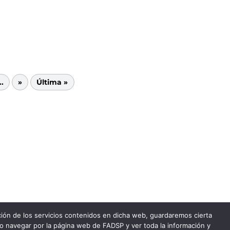
..
»
Última »
ación de los servicios contenidos en dicha web, guardaremos cierta
do navegar por la página web de FADSP y ver toda la información y