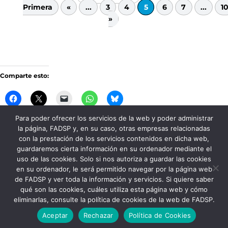
Primera
«
...
3
4
5
6
7
...
1
»
Comparte esto:
Para poder ofrecer los servicios de la web y poder administrar
la página, FADSP y, en su caso, otras empresas relacionadas
Me gusta esto:
con la prestación de los servicios contenidos en dicha web,
guardaremos cierta información en su ordenador mediante el
uso de las cookies. Solo si nos autoriza a guardar las cookies
en su ordenador, le será permitido navegar por la página web
de FADSP y ver toda la información y servicios. Si quiere saber
qué son las cookies, cuáles utiliza esta página web y cómo
eliminarlas, consulte la política de cookies de la web de FADSP.
FADSP · 2023 |
Aviso legal
|
Política de
Aceptar
Rechazar
Política de Cookies
Privacidad
|
Política de Cookies