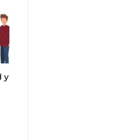
d y
)