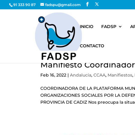
91 333 90 87
fadspu@gmail.com
INICIO
FADSP
A
CONTACTO
Manifiesto Coordinador
Feb 16, 2022
|
Andalucía
,
CCAA
,
Manifiestos
,
COORDINADORA DE LA PLATAFORMA MUNICI
ORGANIZACIONES SOCIALES POR LA DEFEN
PROVINCIA DE CADIZ Nos preocupa la situaci