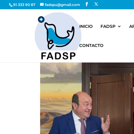
91 333 90 87
fadspu@gmail.com
INICIO
FADSP
A
CONTACTO