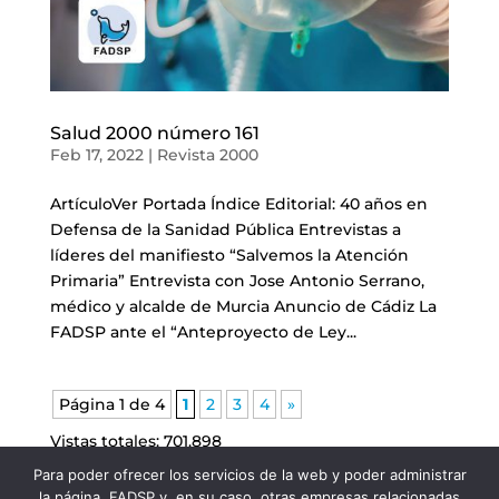
Salud 2000 número 161
Feb 17, 2022
|
Revista 2000
ArtículoVer Portada Índice Editorial: 40 años en
Defensa de la Sanidad Pública Entrevistas a
líderes del manifiesto “Salvemos la Atención
Primaria” Entrevista con Jose Antonio Serrano,
médico y alcalde de Murcia Anuncio de Cádiz La
FADSP ante el “Anteproyecto de Ley...
Página 1 de 4
1
2
3
4
»
Vistas totales:
701.898
Para poder ofrecer los servicios de la web y poder administrar
la página, FADSP y, en su caso, otras empresas relacionadas