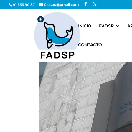
91 333 90 87
fadspu@gmail.com
INICIO
FADSP
A
CONTACTO