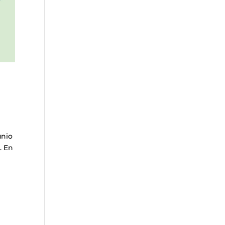
unio
. En