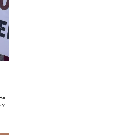
 de
n y