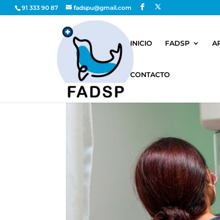
91 333 90 87
fadspu@gmail.com
INICIO
FADSP
A
CONTACTO