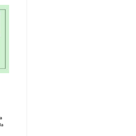
ca
la