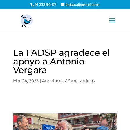
91 333 90 87
fadspu@gmail.com
La FADSP agradece el
apoyo a Antonio
Vergara
Mar 24, 2025
|
Andalucía
,
CCAA
,
Noticias