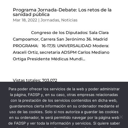
Programa Jornada-Debate: Los retos de la
sanidad pública
Mar 18, 2022
|
Jornadas
,
Noticias
Congreso de los Diputados: Sala Clara
Campoamor, Carrera San Jerónimo 36. Madrid
PROGRAMA: 16-17,15: UNIVERSALIDAD Modera:
Araceli Ortiz, secretaria ADSPM Carlos Mediano
Ortiga Presidente Médicus Mundi...
Vistas totales:
703.072
Para poder ofrecer los servicios de la web y poder administrar
la página, FADSP y, en su caso, otras empresas relacionadas
con la prestación de los servicios contenidos en dicha web,
guardaremos cierta información en su ordenador mediante el
uso de las cookies. Solo si nos autoriza a guardar las cookies
en su ordenador, le será permitido navegar por la página web
de FADSP y ver toda la información y servicios. Si quiere saber