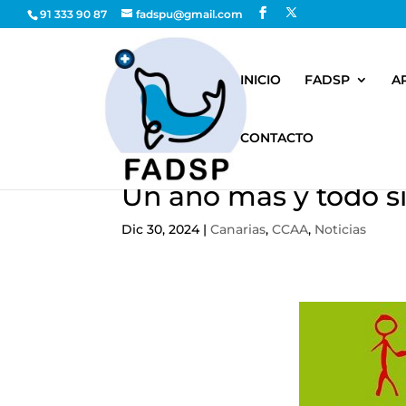
91 333 90 87
fadspu@gmail.com
INICIO
FADSP
A
CONTACTO
Un año más y todo s
Dic 30, 2024
|
Canarias
,
CCAA
,
Noticias