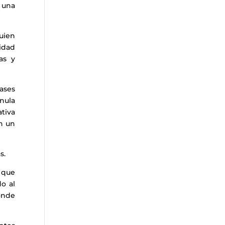
 una
uien
nidad
as y
ases
nula
ativa
en un
s.
 que
o al
onde