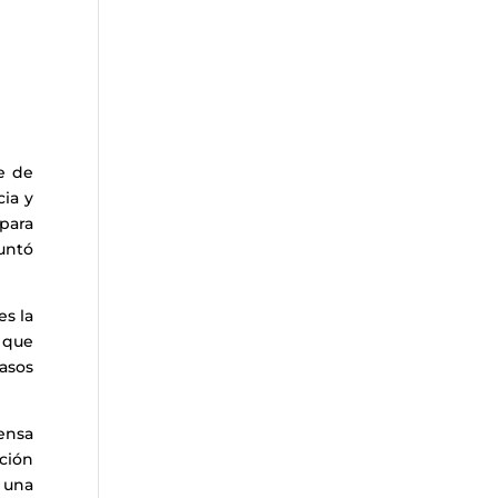
e de
ia y
 para
guntó
es la
 que
casos
rensa
ción
 una