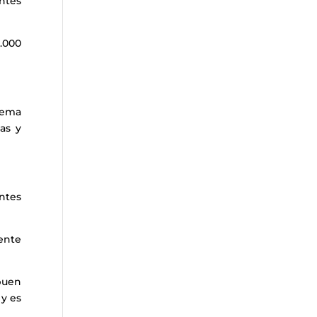
ntes
1.000
tema
as y
ntes
ente
buen
 y es