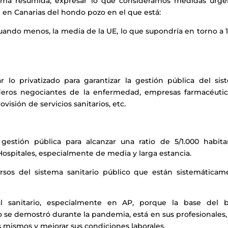
orma resumida, expresar lo que consideramos medidas urge
ud en Canarias del hondo pozo en el que está:
cuando menos, la media de la UE, lo que supondría en torno a 
r lo privatizado para garantizar la gestión pública del sis
daderos negociantes de la enfermedad, empresas farmacéutic
isión de servicios sanitarios, etc.
gestión pública para alcanzar una ratio de 5/1.000 habita
ospitales, especialmente de media y larga estancia.
cursos del sistema sanitario público que están sistemáticam
l sanitario, especialmente en AP, porque la base del 
 se demostró durante la pandemia, está en sus profesionales,
 mismos y mejorar sus condiciones laborales.