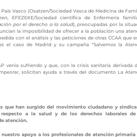
l País Vasco (Osatzen/Sociedad Vasca de Medicina de Famil
zen, EFEZEKE/Sociedad científica de Enfermería famili
ación por el derecho a la salud
), preocupadas por la situa
nuncian la imposibilidad de ofrecer a la población una aten
edida con el análisis y las peticiones de otras CCAA que e
o es el caso de Madrid y su campaña “Salvemos la Aten
P venía sufriendo y que, con la crisis sanitaria derivada d
peorar, solicitan ayuda a través del documento La Aten
as que han surgido del movimiento ciudadano y sindica
respecto a la salud y de los derechos laborales de
de atención.
uestro apoyo a los profesionales de atención primaria