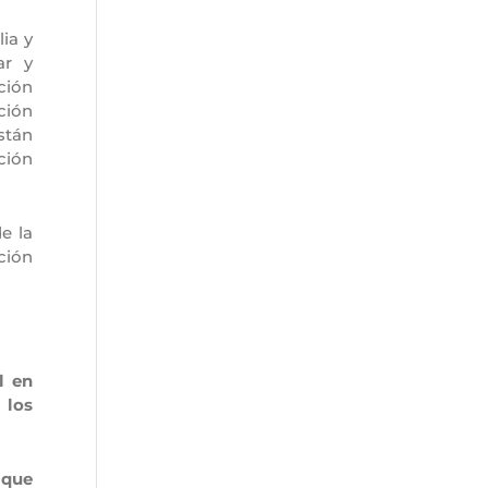
ia y
ar y
ción
ción
stán
ción
e la
ción
l en
 los
 que