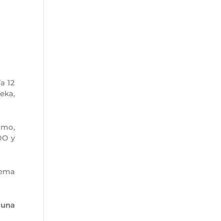
a 12
eka,
smo,
OO y
lema
 una