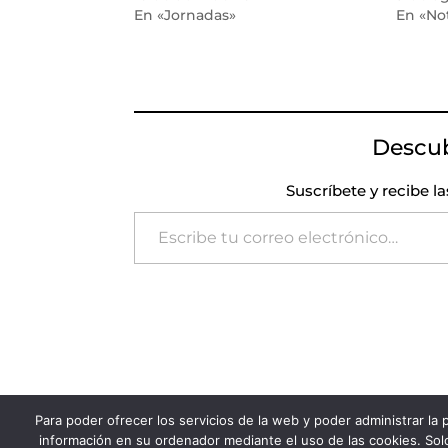
En «Jornadas»
En «Not
Descu
Suscríbete y recibe l
Escribe tu correo electrónico…
Para poder ofrecer los servicios de la web y poder administrar la
FADSP · 2023 |
Aviso legal
|
Política de Pri
información en su ordenador mediante el uso de las cookies. Solo