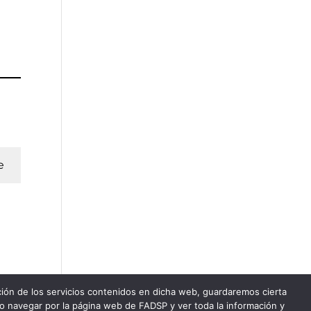
e
ación de los servicios contenidos en dicha web, guardaremos cierta
do navegar por la página web de FADSP y ver toda la información y