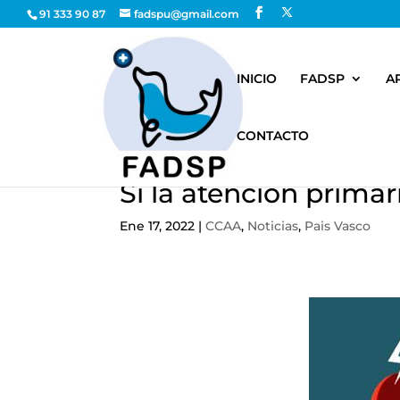
91 333 90 87
fadspu@gmail.com
INICIO
FADSP
A
CONTACTO
Si la atención primar
Ene 17, 2022
|
CCAA
,
Noticias
,
Pais Vasco