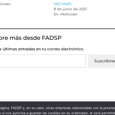
icias»
VACUNAS
8 de junio de 2021
En «Noticias»
bre más desde FADSP
as últimas entradas en tu correo electrónico.
Suscribirs
 página, FADSP y, en su caso, otras empresas relacionadas con la prest
vacidad
|
Política de Cookies
 si nos autoriza a guardar las cookies en su ordenador, le será permiti