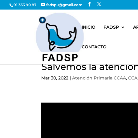
91 333 90 87
fadspu@gmail.com
INICIO
FADSP
A
CONTACTO
Salvemos la atención
Mar 30, 2022
|
Atención Primaria CCAA
,
CCA