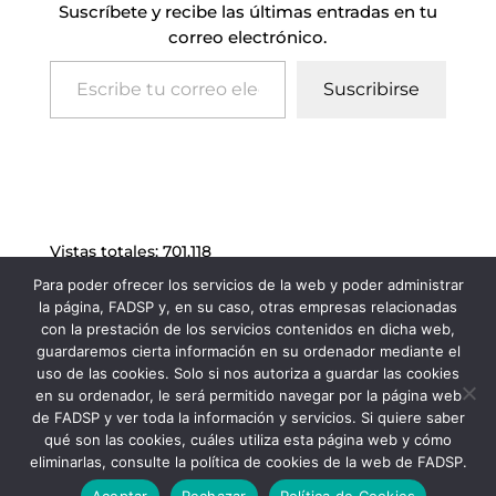
Suscríbete y recibe las últimas entradas en tu
correo electrónico.
Escribe tu correo electrónico…
Suscribirse
Vistas totales:
701.118
Para poder ofrecer los servicios de la web y poder administrar
la página, FADSP y, en su caso, otras empresas relacionadas
con la prestación de los servicios contenidos en dicha web,
guardaremos cierta información en su ordenador mediante el
uso de las cookies. Solo si nos autoriza a guardar las cookies
en su ordenador, le será permitido navegar por la página web
de FADSP y ver toda la información y servicios. Si quiere saber
qué son las cookies, cuáles utiliza esta página web y cómo
eliminarlas, consulte la política de cookies de la web de FADSP.
FADSP · 2023 |
Aviso legal
|
Política de
Aceptar
Rechazar
Política de Cookies