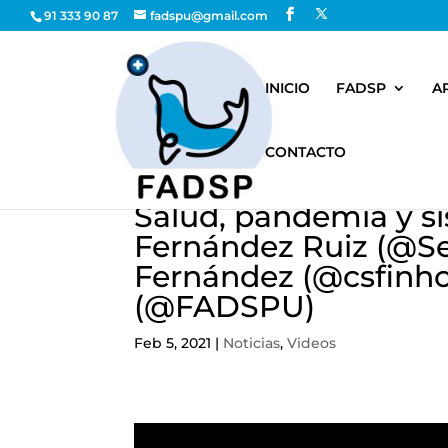
91 333 90 87
fadspu@gmail.com
INICIO
FADSP
A
CONTACTO
Salud, pandemia y si
Fernández Ruiz (@Se
Fernández (@csfinho
(@FADSPU)
Feb 5, 2021
|
Noticias
,
Videos