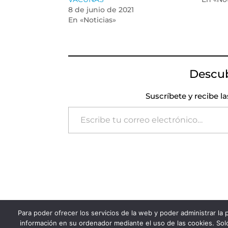
8 de junio de 2021
En «Noticias»
Descu
Suscríbete y recibe l
Escribe tu correo electrónico…
Para poder ofrecer los servicios de la web y poder administrar la
FADSP · 2023 |
Aviso legal
|
Política de Pri
información en su ordenador mediante el uso de las cookies. Solo