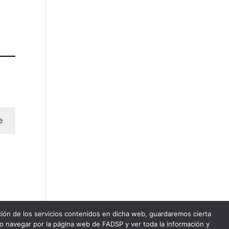
e
ación de los servicios contenidos en dicha web, guardaremos cierta
do navegar por la página web de FADSP y ver toda la información y