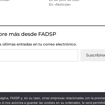
En «Noticias»
bre más desde FADSP
as últimas entradas en tu correo electrónico.
Suscribirs
 página, FADSP y, en su caso, otras empresas relacionadas con la prest
vacidad
|
Política de Cookies
 si nos autoriza a guardar las cookies en su ordenador, le será permiti