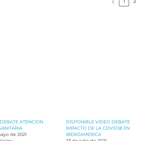
❮
1
2
 DEBATE ATENCION
DISPONIBLE VIDEO DEBATE
SANITARIA
IMPACTO DE LA COVID18 EN
mayo de 2021
IBEROAMERICA
icias»
23 de julio de 2021