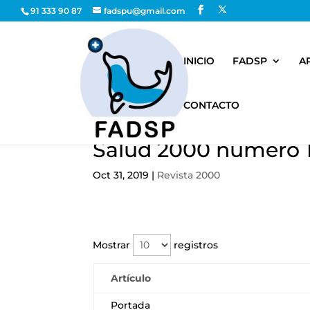
91 333 90 87
fadspu@gmail.com
INICIO
FADSP
A
CONTACTO
Salud 2000 número 
Oct 31, 2019
|
Revista 2000
Mostrar
registros
Artículo
Portada