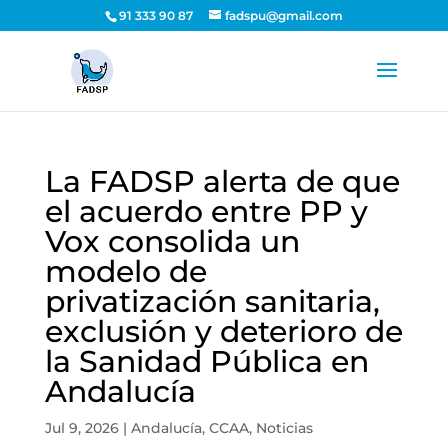
91 333 90 87
fadspu@gmail.com
La FADSP alerta de que
el acuerdo entre PP y
Vox consolida un
modelo de
privatización sanitaria,
exclusión y deterioro de
la Sanidad Pública en
Andalucía
Jul 9, 2026
|
Andalucía
,
CCAA
,
Noticias