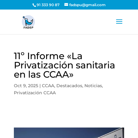
91 333 90 87
fadspu@gmail.com
11º Informe «La
Privatización sanitaria
en las CCAA»
Oct 9, 2025
|
CCAA
,
Destacados
,
Noticias
,
Privatización CCAA