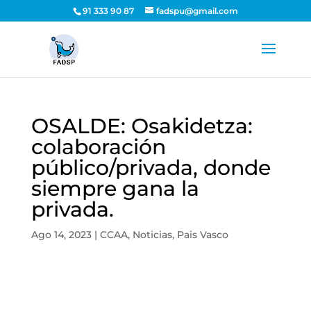
91 333 90 87
fadspu@gmail.com
OSALDE: Osakidetza:
colaboración
público/privada, donde
siempre gana la
privada.
Ago 14, 2023
|
CCAA
,
Noticias
,
Pais Vasco