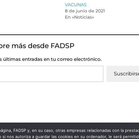
VACUNAS
8 de junio de 2021
En «Noticias»
bre más desde FADSP
as últimas entradas en tu correo electrónico.
Suscribirs
 página, FADSP y, en su caso, otras empresas relacionadas con la prest
vacidad
|
Política de Cookies
 si nos autoriza a guardar las cookies en su ordenador, le será permiti