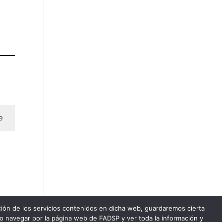
e
ación de los servicios contenidos en dicha web, guardaremos cierta
do navegar por la página web de FADSP y ver toda la información y