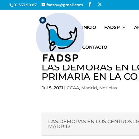
91 333 90 87
fadspu@gmail.com
INICIO
FADSP
A
CONTACTO
LAS DEMORAS EN L
PRIMARIA EN LA C
Jul 5, 2021
|
CCAA
,
Madrid
,
Noticias
LAS DEMORAS EN LOS CENTROS D
MADRID