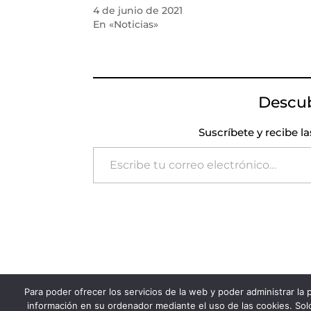
4 de junio de 2021
En «Noticias»
Descu
Suscríbete y recibe l
Escribe tu correo electrónico…
Para poder ofrecer los servicios de la web y poder administrar la
FADSP · 2023 |
Aviso legal
|
Política de Pri
información en su ordenador mediante el uso de las cookies. Solo