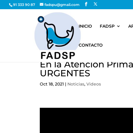
91 333 90 87
fadspu@gmail.com
INICIO
FADSP
A
CONTACTO
En la Atención Prim
URGENTES
Oct 18, 2021
|
Noticias
,
Videos