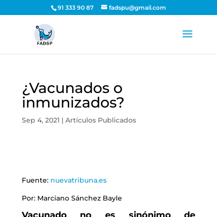
91 333 90 87
fadspu@gmail.com
¿Vacunados o
inmunizados?
Sep 4, 2021
|
Artículos Publicados
Fuente:
nuevatribuna.es
Por: Marciano Sánchez Bayle
Vacunado no es sinónimo de