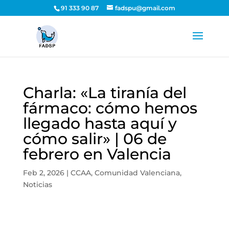
91 333 90 87
fadspu@gmail.com
Charla: «La tiranía del
fármaco: cómo hemos
llegado hasta aquí y
cómo salir» | 06 de
febrero en Valencia
Feb 2, 2026
|
CCAA
,
Comunidad Valenciana
,
Noticias