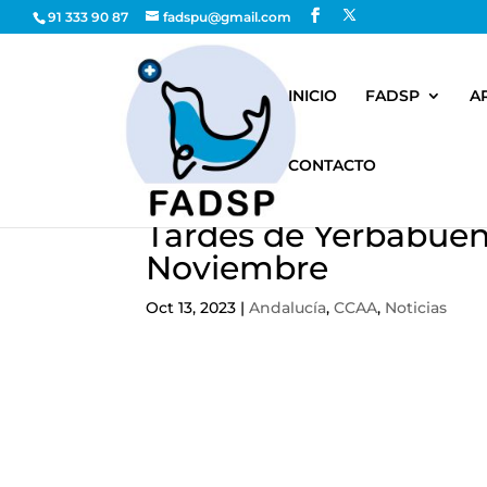
91 333 90 87
fadspu@gmail.com
INICIO
FADSP
A
CONTACTO
Tardes de Yerbabuena
Noviembre
Oct 13, 2023
|
Andalucía
,
CCAA
,
Noticias