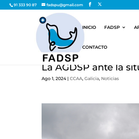
91 333 90 87
fadspu@gmail.com
INICIO
FADSP
A
CONTACTO
La AGDSP ante la sit
Ago 1, 2024
|
CCAA
,
Galicia
,
Noticias