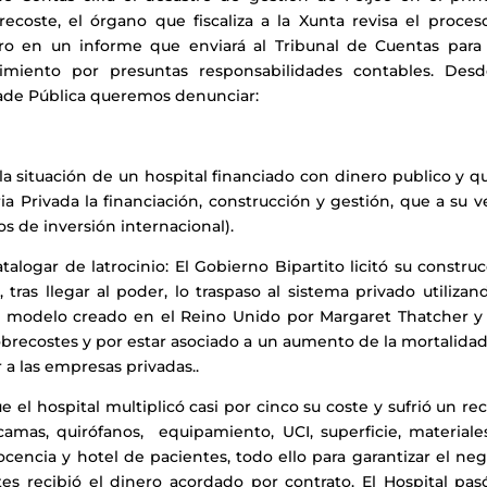
ecoste, el órgano que fiscaliza a la Xunta revisa el proces
iro en un informe que enviará al Tribunal de Cuentas para
miento por presuntas responsabilidades contables. Desd
dade Pública queremos denunciar:
 la situación de un hospital financiado con dinero publico y q
 Privada la financiación, construcción y gestión, que a su v
os de inversión internacional).
atalogar de latrocinio: El Gobierno Bipartito licitó su constru
tras llegar al poder, lo traspaso al sistema privado utilizan
n modelo creado en el Reino Unido por Margaret Thatcher y
recostes y por estar asociado a un aumento de la mortalidad
 a las empresas privadas..
e el hospital multiplicó casi por cinco su coste y sufrió un re
amas, quirófanos, equipamiento, UCI, superficie, materiale
cencia y hotel de pacientes, todo ello para garantizar el ne
tes recibió el dinero acordado por contrato. El Hospital pas