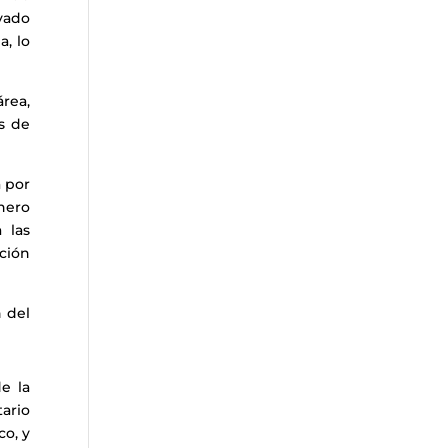
ivado
, lo
rea,
es de
a por
inero
 las
ción
n del
e la
ario
co, y