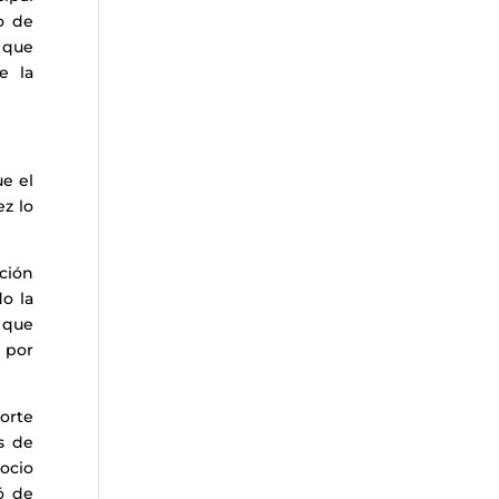
o de
 que
e la
ue el
ez lo
cción
do la
 que
 por
corte
s de
gocio
ó de