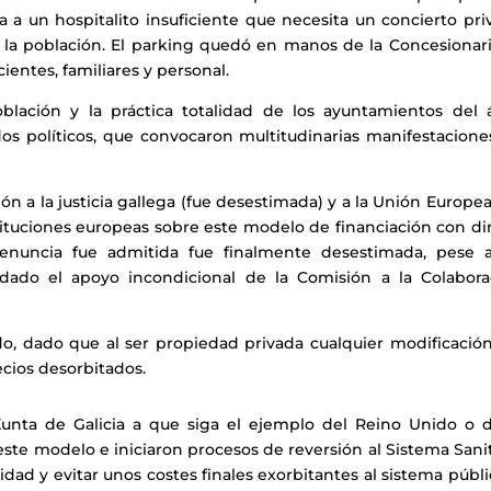
a a un hospitalito insuficiente que necesita un concierto pr
 la población. El parking quedó en manos de la Concesionaria
entes, familiares y personal.
lación y la práctica totalidad de los ayuntamientos del á
idos políticos, que convocaron multitudinarias manifestacion
ión a la justicia gallega (fue desestimada) y a la Unión Europe
stituciones europeas sobre este modelo de financiación con d
enuncia fue admitida fue finalmente desestimada, pese a
 dado el apoyo incondicional de la Comisión a la Colabora
ndo, dado que al ser propiedad privada cualquier modificació
ecios desorbitados.
unta de Galicia a que siga el ejemplo del Reino Unido o d
te modelo e iniciaron procesos de reversión al Sistema Sanit
idad y evitar unos costes finales exorbitantes al sistema públi