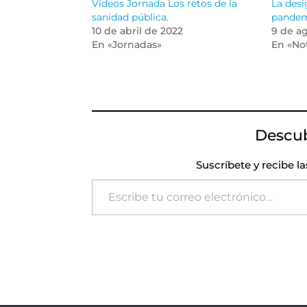
Vídeos Jornada Los retos de la
La desi
sanidad pública.
pande
10 de abril de 2022
9 de a
En «Jornadas»
En «Not
Descu
Suscríbete y recibe l
Escribe tu correo electrónico…