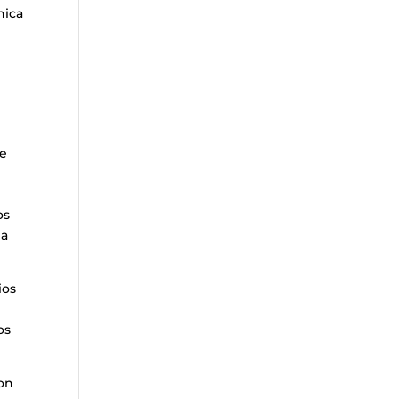
nica
de
os
na
ios
os
con