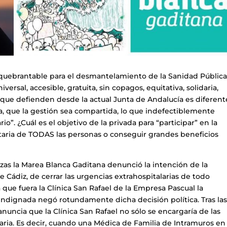
quebrantable para el desmantelamiento de la Sanidad Pública,
rsal, accesible, gratuita, sin copagos, equitativa, solidaria,
 que defienden desde la actual Junta de Andalucía es diferent
da, que la gestión sea compartida, lo que indefectiblemente
o”. ¿Cuál es el objetivo de la privada para “participar” en la
nitaria de TODAS las personas o conseguir grandes beneficios
as la Marea Blanca Gaditana denunció la intención de la
e Cádiz, de cerrar las urgencias extrahospitalarias de todo
a que fuera la Clínica San Rafael de la Empresa Pascual la
indignada negó rotundamente dicha decisión política. Tras la
anuncia que la Clínica San Rafael no sólo se encargaría de las
laria. Es decir, cuando una Médica de Familia de Intramuros en