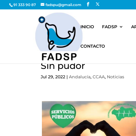
91 333 90 87
fadspu@gmail.com
INICIO
FADSP
A
CONTACTO
Sin pudor
Jul 29, 2022
|
Andalucía
,
CCAA
,
Noticias