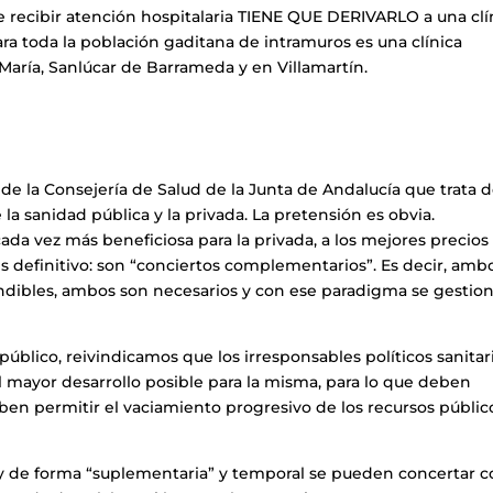
 recibir atención hospitalaria TIENE QUE DERIVARLO a una clí
ara toda la población gaditana de intramuros es una clínica
 María, Sanlúcar de Barrameda y en Villamartín.
 de la Consejería de Salud de la Junta de Andalucía que trata 
 la sanidad pública y la privada. La pretensión es obvia.
da vez más beneficiosa para la privada, a los mejores precios
 es definitivo: son “conciertos complementarios”. Es decir, amb
ndibles, ambos son necesarios y con ese paradigma se gestio
úblico, reivindicamos que los irresponsables políticos sanitar
l mayor desarrollo posible para la misma, para lo que deben
en permitir el vaciamiento progresivo de los recursos públic
 y de forma “suplementaria” y temporal se pueden concertar 