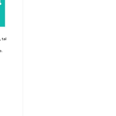
 tal
e.
s