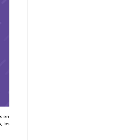
es en
, las