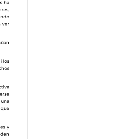
os ha
eres,
endo
a ver
núan
 los
chos
ctiva
zarse
 una
n que
es y
eden