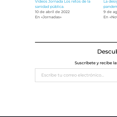
Vídeos Jornada Los retos de la
La desi
sanidad pública.
pande
10 de abril de 2022
9 de a
En «Jornadas»
En «Not
Descu
Suscríbete y recibe l
Escribe tu correo electrónico…