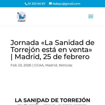
91 333 90 87
fadspu@gmail.com
Jornada «La Sanidad de
Torrejón está en venta»
| Madrid, 25 de febrero
Feb 23, 2026
|
CCAA
,
Madrid
,
Noticias