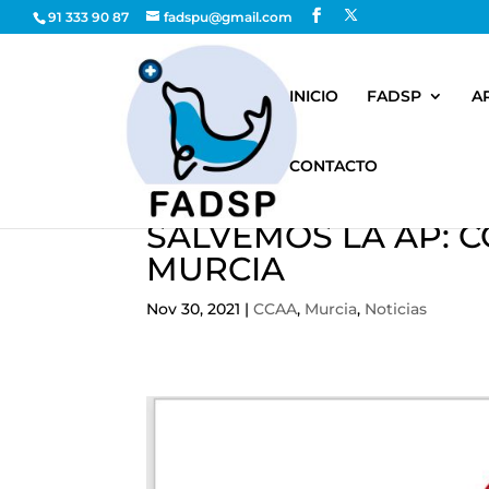
91 333 90 87
fadspu@gmail.com
INICIO
FADSP
A
CONTACTO
SALVEMOS LA AP: 
MURCIA
Nov 30, 2021
|
CCAA
,
Murcia
,
Noticias