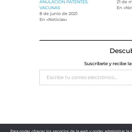
ANULACIÓN PATENTES
21 de 
VACUNAS
En «Not
8 de junio de 2021
En «Noticias»
Descu
Suscríbete y recibe l
Escribe tu correo electrónico…
Para poder ofrecer los servicios de la web y poder administrar la