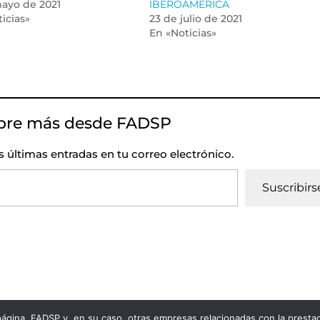
mayo de 2021
IBEROAMERICA
icias»
23 de julio de 2021
En «Noticias»
bre más desde FADSP
as últimas entradas en tu correo electrónico.
Suscribirs
 página, FADSP y, en su caso, otras empresas relacionadas con la prest