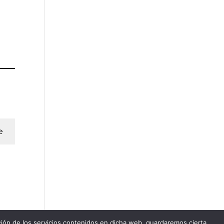
e
ación de los servicios contenidos en dicha web, guardaremos cierta