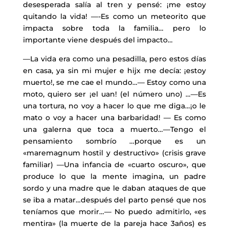
desesperada salía al tren y pensé: ¡me estoy
quitando la vida! —-Es como un meteorito que
impacta sobre toda la familia… pero lo
importante viene después del impacto…
—La vida era como una pesadilla, pero estos días
en casa, ya sin mi mujer e hijx me decía: ¡estoy
muerto!, se me cae el mundo…— Estoy como una
moto, quiero ser ¡el uan! (el número uno) …—Es
una tortura, no voy a hacer lo que me diga…¡o le
mato o voy a hacer una barbaridad! — Es como
una galerna que toca a muerto…—Tengo el
pensamiento sombrío …porque es un
«maremagnum hostil y destructivo» (crisis grave
familiar) —Una infancia de «cuarto oscuro», que
produce lo que la mente imagina, un padre
sordo y una madre que le daban ataques de que
se iba a matar…después del parto pensé que nos
teníamos que morir…— No puedo admitirlo, «es
mentira» (la muerte de la pareja hace 3años) es