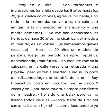
– Estoy en el aire — Son tormentas e
inundaciones (una hija desde los 8 años hasta los
20, que vuelca colchones, agresiva, no habla, sino
todo a la tremenda, se va días, no sale con
amigas; más un suegro en manicomio y una
madre demente) — Se me han despertado las
heridas de hace 30 años, no cicatrizan, el miedo a
mi marido, es un volcán … (le llamaríamos graves
«escaras») — Hasta los 20 años un modelo de
persona, luego un periodo siempre impulsiva,
desmelenada, «marifurias»… en casa «te rompo la
cabeza»… en la calle «eres una retrasada y una
payasa».. pero yo tenía libertad, aunque un poco
de «disconecting» me vendría de cine — Soy
hiperactivo, corro en circuitos, me he caído 7
veces y en 2 por poco muero, siempre pendiente
de mi padre…» he sido una bala» pero ya no
lloraba todos los días —«Estoy harta de tirar del
carro… crisis con hijx, chilla como locx, anoche yo