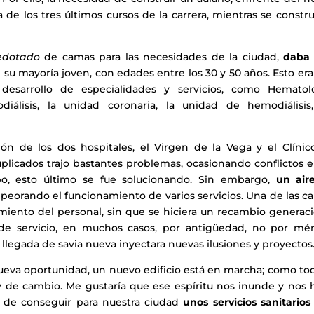
a de los tres últimos cursos de la carrera, mientras se constru
edotado
de camas para las necesidades de la ciudad,
daba
 su mayoría joven, con edades entre los 30 y 50 años. Esto er
 desarrollo de especialidades y servicios, como Hematolo
odiálisis, la unidad coronaria, la unidad de hemodiálisis
ón de los dos hospitales, el Virgen de la Vega y el Clínico
uplicados trajo bastantes problemas, ocasionando conflictos 
po, esto último se fue solucionando. Sin embargo,
un air
eorando el funcionamiento de varios servicios. Una de las ca
imiento del personal, sin que se hiciera un recambio generac
s de servicio, en muchos casos, por antigüedad, no por méri
legada de savia nueva inyectara nuevas ilusiones y proyectos
eva oportunidad, un nuevo edificio está en marcha; como tod
y de cambio. Me gustaría que ese espíritu nos inunde y nos 
r, de conseguir para nuestra ciudad
unos servicios sanitario