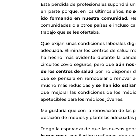
Esta pérdida de profesionales supondrá un r
en parte porque, en los últimos años,
no s
ido formando en nuestra comunidad
. H
comunidades o a otros países e incluso c
trabajo que se les ofertaba.
Que exijan unas condiciones laborales dign
adecuada. Eliminar los centros de salud ma
ha hecho más evidente durante la pandem
circuitos covid seguros, pero que
aún nos 
de los centros de salud
por no disponer de
que se pensara en remodelar o renovar aq
mucho más reducidas y
se han ido estira
que mejorar las condiciones de los médic
apetecibles para los médicos jóvenes.
Me gustaría que con la renovación de las p
dotación de medios y plantillas adecuadas 
Tengo la esperanza de que las nuevas gen
lo que son
y, con ilusión y esfuerzo, den un