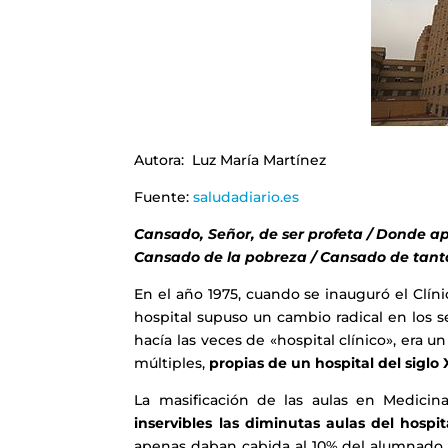
Autora: Luz María Martínez
Fuente:
saludadiario.es
Cansado, Señor, de ser profeta / Donde ap
Cansado de la pobreza / Cansado de tant
En el año 1975, cuando se inauguró el Clí
hospital supuso un cambio radical en los se
hacía las veces de «hospital clínico», era 
múltiples,
propias de un hospital del siglo 
La masificación de las aulas en Medici
inservibles las diminutas aulas del hospit
apenas daban cabida al 10% del alumnado. P