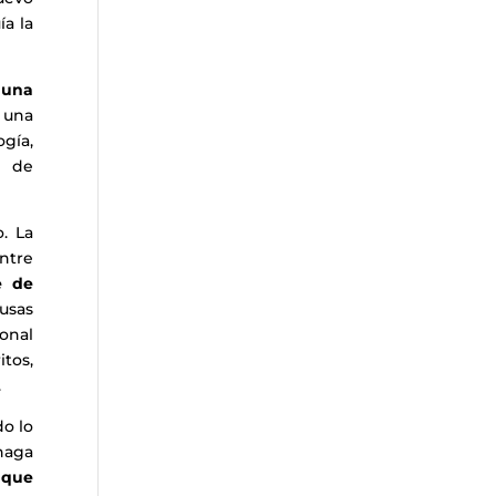
ía la
 una
a una
gía,
, de
. La
entre
e de
usas
ional
tos,
.
o lo
haga
s que