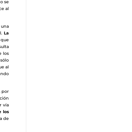
no se
ce al
 una
l.
La
 que
ulta
e los
 sólo
ue al
zando
s por
ación
r vía
 los
ra de