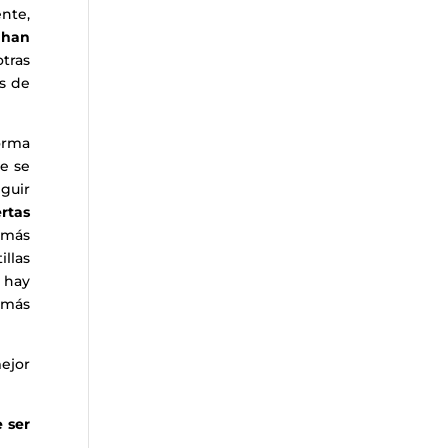
ente,
 han
tras
s de
forma
ue se
guir
rtas
 más
llas
 hay
 más
mejor
e ser