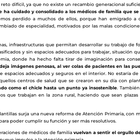
eto difícil, ya que no existe un recambio generacional sufici
e ha cuidado y consolidado a los médicos de familia que se
emos perdido a muchos de ellos, porque han emigrado a o
ambiado de especialidad, motivados por las malas condicione
as, infraestructuras que permitan desarrollar su trabajo de 
sificados y sin espacios adecuados para trabajar, situación q
ia, donde ha hecho falta tirar de imaginación para conse
deja imágenes penosas, al ver colas de pacientes en las pue
 espacios adecuados y seguros en el interior. No estaría de
uellos centros de salud que se crearon en su día con planti
ndo como el chicle hasta un punto ya insostenible
. También
os que trabajan en la zona rural, haciendo que sean plazas
lantillas surja una nueva reforma de Atención Primaria, con 
para poder cumplir su función y ser más resolutivos.
eraciones de médicos de familia
vuelvan a sentir el orgullo d
 nuevo impulso a la atención primaria.