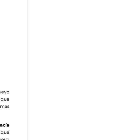
uevo
, que
camas
acía
, que
nuevo