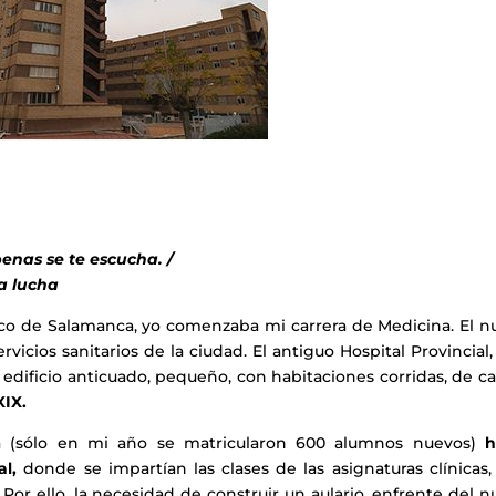
enas se te escucha. /
a lucha
nico de Salamanca, yo comenzaba mi carrera de Medicina. El n
rvicios sanitarios de la ciudad. El antiguo Hospital Provincial
un edificio anticuado, pequeño, con habitaciones corridas, de 
XIX.
na (sólo en mi año se matricularon 600 alumnos nuevos)
h
al,
donde se impartían las clases de las asignaturas clínicas
or ello, la necesidad de construir un aulario, enfrente del 