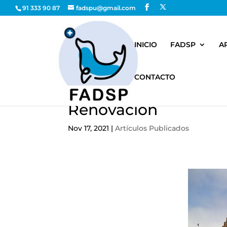
91 333 90 87
fadspu@gmail.com
INICIO
FADSP
A
CONTACTO
Renovación
Nov 17, 2021
|
Artículos Publicados