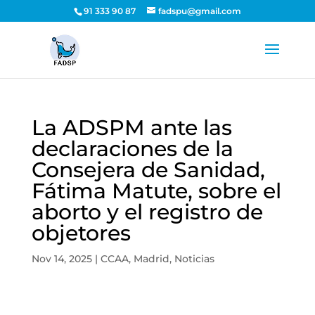
91 333 90 87
fadspu@gmail.com
La ADSPM ante las
declaraciones de la
Consejera de Sanidad,
Fátima Matute, sobre el
aborto y el registro de
objetores
Nov 14, 2025
|
CCAA
,
Madrid
,
Noticias