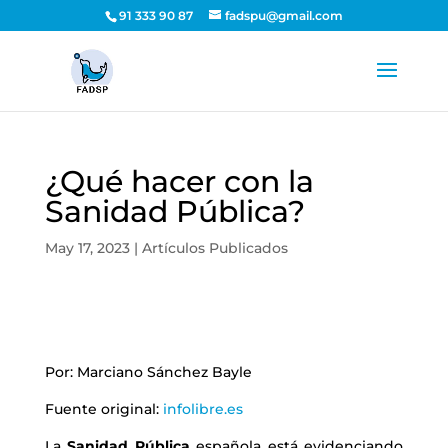
91 333 90 87
fadspu@gmail.com
¿Qué hacer con la
Sanidad Pública?
May 17, 2023
|
Artículos Publicados
Por: Marciano Sánchez Bayle
Fuente original:
infolibre.es
La
Sanidad Pública
española está evidenciando