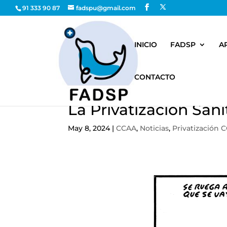
91 333 90 87
fadspu@gmail.com
INICIO
FADSP
A
CONTACTO
La Privatización Sani
May 8, 2024
|
CCAA
,
Noticias
,
Privatización 