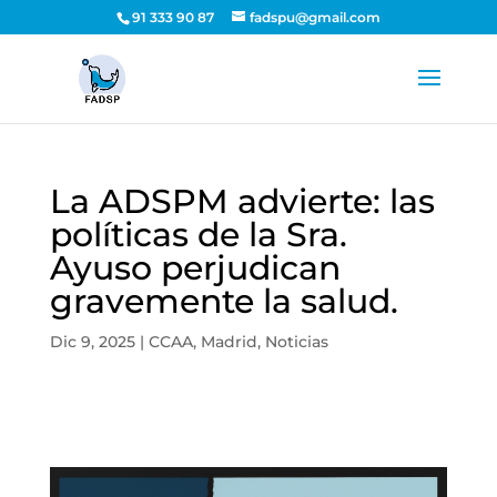
91 333 90 87
fadspu@gmail.com
La ADSPM advierte: las
políticas de la Sra.
Ayuso perjudican
gravemente la salud.
Dic 9, 2025
|
CCAA
,
Madrid
,
Noticias