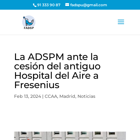
91 333 90 87
fadspu@gmail.com
La ADSPM ante la
cesión del antiguo
Hospital del Aire a
Fresenius
Feb 13, 2024
|
CCAA
,
Madrid
,
Noticias