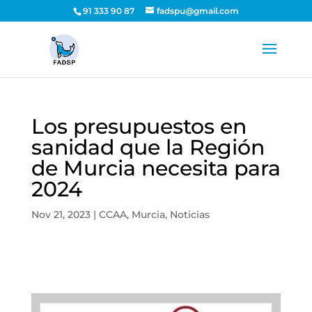
91 333 90 87
fadspu@gmail.com
Los presupuestos en
sanidad que la Región
de Murcia necesita para
2024
Nov 21, 2023
|
CCAA
,
Murcia
,
Noticias