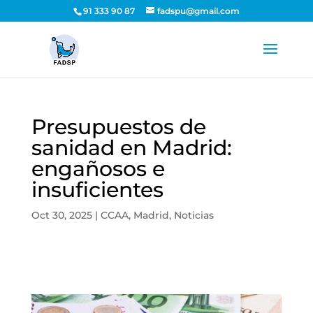
91 333 90 87
fadspu@gmail.com
Presupuestos de
sanidad en Madrid:
engañosos e
insuficientes
Oct 30, 2025
|
CCAA
,
Madrid
,
Noticias