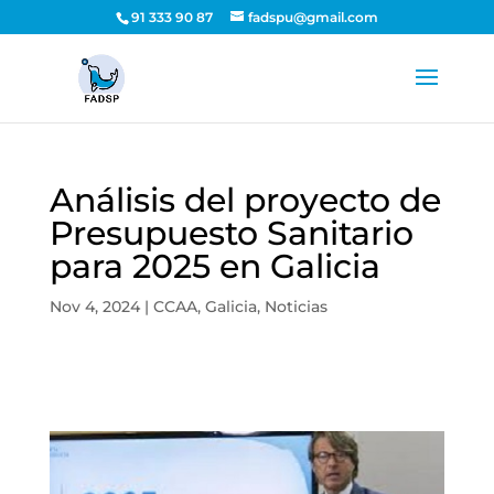
91 333 90 87
fadspu@gmail.com
Análisis del proyecto de
Presupuesto Sanitario
para 2025 en Galicia
Nov 4, 2024
|
CCAA
,
Galicia
,
Noticias