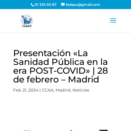
91 333 90 87
fadspu@gmail.com
Presentación «La
Sanidad Pública en la
era POST-COVID» | 28
de febrero – Madrid
Feb 21, 2024
|
CCAA
,
Madrid
,
Noticias