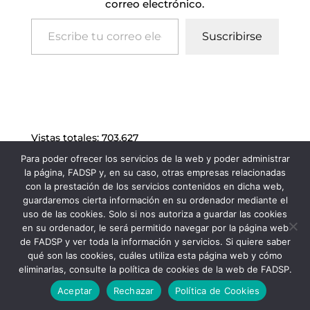
correo electrónico.
Escribe tu correo electrónico…
Suscribirse
Vistas totales:
703.627
Para poder ofrecer los servicios de la web y poder administrar
la página, FADSP y, en su caso, otras empresas relacionadas
con la prestación de los servicios contenidos en dicha web,
guardaremos cierta información en su ordenador mediante el
uso de las cookies. Solo si nos autoriza a guardar las cookies
en su ordenador, le será permitido navegar por la página web
de FADSP y ver toda la información y servicios. Si quiere saber
qué son las cookies, cuáles utiliza esta página web y cómo
eliminarlas, consulte la política de cookies de la web de FADSP.
FADSP · 2023 |
Aviso legal
|
Política de
Aceptar
Rechazar
Política de Cookies
Privacidad
|
Política de Cookies