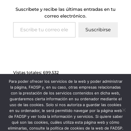
Suscríbete y recibe las últimas entradas en tu
correo electrónico.
Escribe tu correo electrónico…
Suscribirse
Vistas totales:
699.532
Para poder ofrecer los servicios de la web y poder administrar
la página, FADSP y, en su caso, otras empresas relacionadas
con la prestación de los servicios contenidos en dicha web,
guardaremos cierta información en su ordenador mediante el
uso de las cookies. Solo si nos autoriza a guardar las cookies
en su ordenador, le será permitido navegar por la página web
de FADSP y ver toda la información y servicios. Si quiere saber
qué son las cookies, cuáles utiliza esta página web y cómo
eliminarlas, consulte la política de cookies de la web de FADSP.
FADSP · 2023 |
Aviso legal
|
Política de