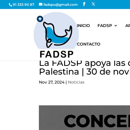
91 333 90 87
fadspu@gmail.com
INICIO
FADSP
A
CONTACTO
La FADSP apoya las 
Palestina | 30 de no
Nov 27, 2024
|
Noticias