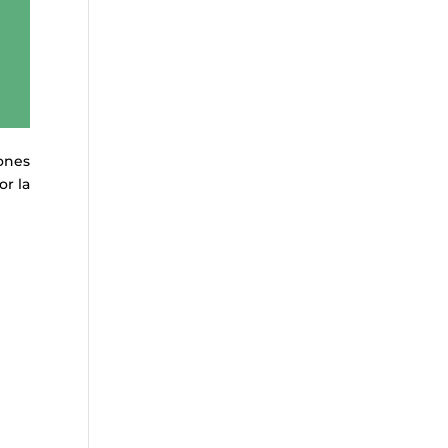
ones
or la