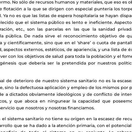
ermo. No sólo de recursos humanos y materiales, que eso es o
de flotación a la que se dirigen con especial puntería los tor
. Ya no es que las listas de espera hospitalaria se hayan disp
lecido que el sistema público es lento e ineficiente. Aspect
uración, etc., son las parcelas en las que la sanidad privad
la pública. De nada sirve el reconocimiento objetivo de qu
 y científicamente, sino que en el ‘share’ o cuota de pantall
, aspectos externos, estéticos, de apariencia, y una lista de é
ver con los objetivos de salud para toda la población y el fo
génesis que debería ser la pretendida por nuestros polític
l de deterioro de nuestro sistema sanitario no es la escase
te, sino la defectuosa aplicación y empleo de los mismos por 
e a dictados obviamente ideológicos y de conflicto de inter
ticos, y que aboca en ningunear la capacidad que poseemo
servicio que nosotros y nosotras financiamos.
l sistema sanitario no tiene su origen en la escasez de recu
sarrollo que se ha dado a la atención primaria, con el potencia