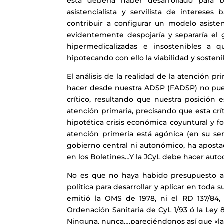
ésta debería haber desarrollado para 
asistencialista y servilista de interese
contribuir a configurar un modelo asist
evidentemente despojaría y separaría el 
hipermedicalizadas e insostenibles a 
hipotecando con ello la viabilidad y sosten
El análisis de la realidad de la atención 
hacer desde nuestra ADSP (FADSP) no pued
crítico, resultando que nuestra posición
atención primaria, precisando que esta crí
hipotética crisis económica coyuntural y f
atención primeria está agónica (en su s
gobierno central ni autonómico, ha aposta
en los Boletines…Y la JCyL debe hacer autoc
No es que no haya habido presupuesto ad
política para desarrollar y aplicar en tod
emitió la OMS de 1978, ni el RD 137/84,
Ordenación Sanitaria de CyL 1/93 ó la Ley
Ninguna, nunca….pareciéndonos así que «la