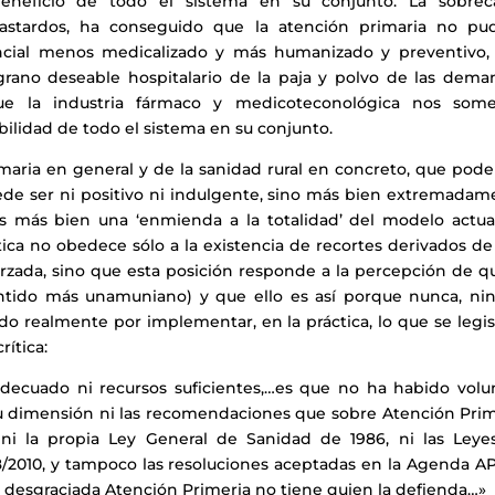
beneficio de todo el sistema en su conjunto. La sobrec
s bastardos, ha conseguido que la atención primaria no pud
encial menos medicalizado y más humanizado y preventivo,
grano deseable hospitalario de la paja y polvo de las dema
que la industria fármaco y medicoteconológica nos some
ibilidad de todo el sistema en su conjunto.
primaria en general y de la sanidad rural en concreto, que po
e ser ni positivo ni indulgente, sino más bien extremadam
 es más bien una ‘enmienda a la totalidad’ del modelo actua
tica no obedece sólo a la existencia de recortes derivados d
orzada, sino que esta posición responde a la percepción de q
entido más unamuniano) y que ello es así porque nunca, ni
do realmente por implementar, en la práctica, lo que se legi
rítica:
ecuado ni recursos suficientes,…es que no ha habido volu
a su dimensión ni las recomendaciones que sobre Atención Pri
 ni la propia Ley General de Sanidad de 1986, ni las Leye
 8/2010, y tampoco las resoluciones aceptadas en la Agenda A
 desgraciada Atención Primeria no tiene quien la defienda…»