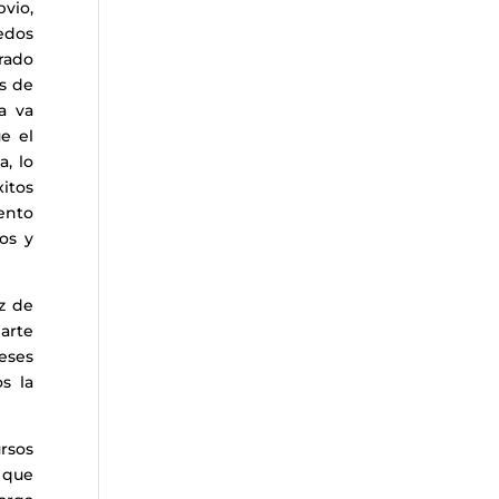
bvio,
pedos
arado
os de
a va
e el
a, lo
xitos
mento
os y
z de
parte
eses
s la
rsos
l que