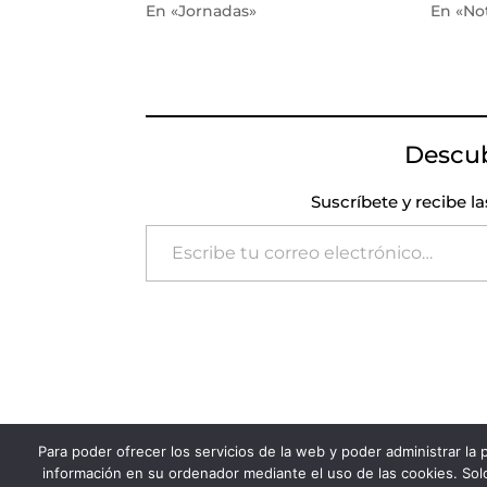
En «Jornadas»
En «Not
Descu
Suscríbete y recibe l
Escribe tu correo electrónico…
Para poder ofrecer los servicios de la web y poder administrar la
FADSP · 2023 |
Aviso legal
|
Política de Pri
información en su ordenador mediante el uso de las cookies. Solo