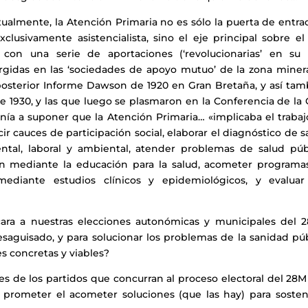
ualmente, la Atención Primaria no es sólo la puerta de entra
exclusivamente asistencialista, sino el eje principal sobre e
con una serie de aportaciones (‘revolucionarias’ en su d
urgidas en las ‘sociedades de apoyo mutuo’ de la zona miner
l posterior Informe Dawson de 1920 en Gran Bretaña, y así ta
de 1930, y las que luego se plasmaron en la Conferencia de l
enía a suponer que la Atención Primaria… «implicaba el traba
ir cauces de participación social, elaborar el diagnóstico de s
tal, laboral y ambiental, atender problemas de salud públ
ón mediante la educación para la salud, acometer programa
ediante estudios clínicos y epidemiológicos, y evaluar
cara a nuestras elecciones autonómicas y municipales del 
aguisado, y para solucionar los problemas de la sanidad púb
es concretas y viables?
es de los partidos que concurran al proceso electoral del 28
de prometer el acometer soluciones (que las hay) para sosten