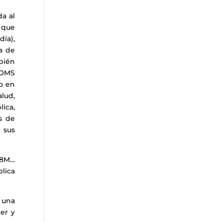
da al
l que
ía),
a de
mbién
a OMS
jo en
alud,
ica,
s de
 sus
28M…
lica
M una
er y