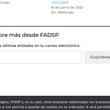
icias»
VACUNAS
8 de junio de 2021
En «Noticias»
bre más desde FADSP
as últimas entradas en tu correo electrónico.
Suscribirs
 página, FADSP y, en su caso, otras empresas relacionadas con la prest
vacidad
|
Política de Cookies
 si nos autoriza a guardar las cookies en su ordenador, le será permiti