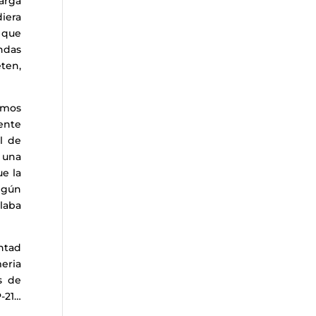
arga
iera
 que
ndas
ten,
demos
ente
l de
e una
ue la
ngún
slaba
ntad
meria
s de
P-21…