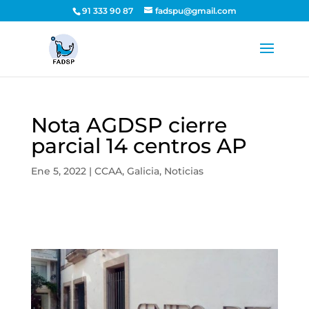
91 333 90 87
fadspu@gmail.com
Nota AGDSP cierre
parcial 14 centros AP
Ene 5, 2022
|
CCAA
,
Galicia
,
Noticias