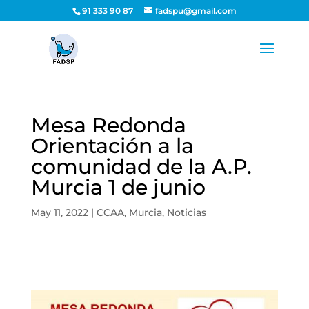
91 333 90 87
fadspu@gmail.com
Mesa Redonda
Orientación a la
comunidad de la A.P.
Murcia 1 de junio
May 11, 2022
|
CCAA
,
Murcia
,
Noticias