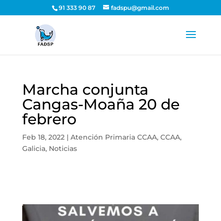
91 333 90 87
fadspu@gmail.com
Marcha conjunta
Cangas-Moaña 20 de
febrero
Feb 18, 2022
|
Atención Primaria CCAA
,
CCAA
,
Galicia
,
Noticias