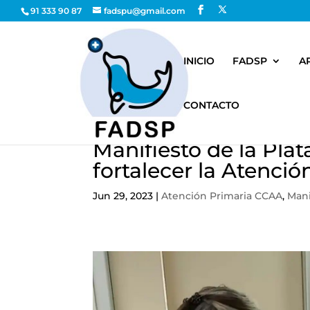
91 333 90 87
fadspu@gmail.com
INICIO
FADSP
A
CONTACTO
Manifiesto de la Plat
fortalecer la Atenció
Jun 29, 2023
|
Atención Primaria CCAA
,
Mani