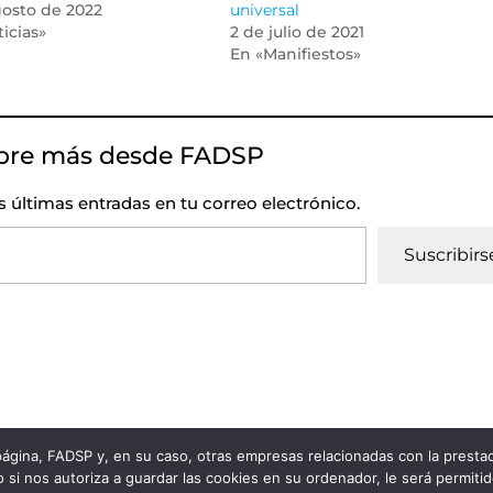
gosto de 2022
universal
icias»
2 de julio de 2021
En «Manifiestos»
bre más desde FADSP
as últimas entradas en tu correo electrónico.
Suscribirs
 página, FADSP y, en su caso, otras empresas relacionadas con la prest
vacidad
|
Política de Cookies
 si nos autoriza a guardar las cookies en su ordenador, le será permiti