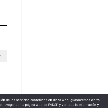
e
ación de los servicios contenidos en dicha web, guardaremos cierta
do navegar por la página web de FADSP y ver toda la información y