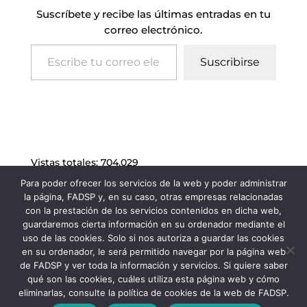
Suscríbete y recibe las últimas entradas en tu
correo electrónico.
Escribe tu correo electrónico…
Suscribirse
Vistas totales:
704.029
Para poder ofrecer los servicios de la web y poder administrar
la página, FADSP y, en su caso, otras empresas relacionadas
con la prestación de los servicios contenidos en dicha web,
guardaremos cierta información en su ordenador mediante el
uso de las cookies. Solo si nos autoriza a guardar las cookies
en su ordenador, le será permitido navegar por la página web
de FADSP y ver toda la información y servicios. Si quiere saber
qué son las cookies, cuáles utiliza esta página web y cómo
eliminarlas, consulte la política de cookies de la web de FADSP.
FADSP · 2023 |
Aviso legal
|
Política de