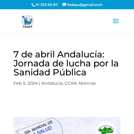
91 333 90 87
fadspu@gmail.com
7 de abril Andalucía:
Jornada de lucha por la
Sanidad Pública
Feb 5, 2024
|
Andalucía
,
CCAA
,
Noticias